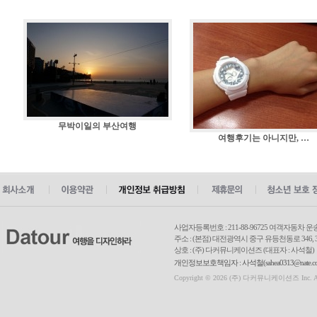
무박이일의 부산여행
여행후기는 아니지만, …
사업자등록번호 : 211-88-96725 여객자동차 운
주소 : (본점) 대전광역시 중구 유등천동로 346, 3
상호 : (주) 다커뮤니케이션즈 (대표자 : 사석철)
개인정보보호책임자 : 사석철(sahea0313@nate.com
Copyright © 2026 (주) 다커뮤니케이션즈 Inc. All r