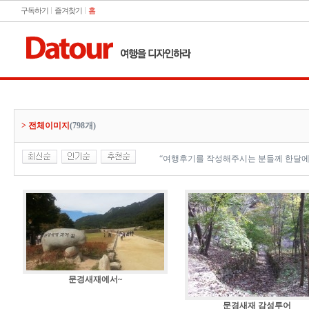
구독하기
즐겨찾기
홈
> 전체이미지
(798개)
“여행후기를 작성해주시는 분들께 한달에
문경새재에서~
문경새재 감성투어