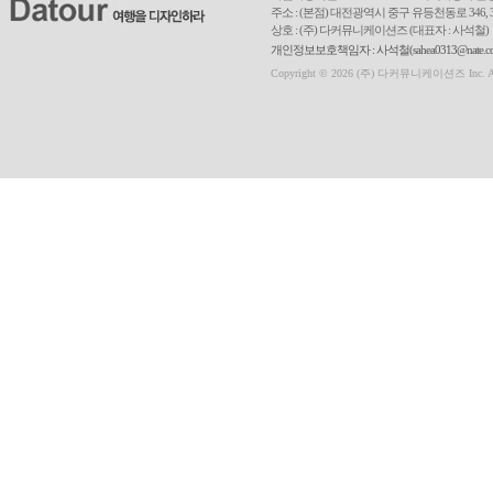
주소 : (본점) 대전광역시 중구 유등천동로 346, 3
상호 : (주) 다커뮤니케이션즈 (대표자 : 사석철)
개인정보보호책임자 : 사석철(sahea0313@nate.com
Copyright © 2026 (주) 다커뮤니케이션즈 Inc. All r