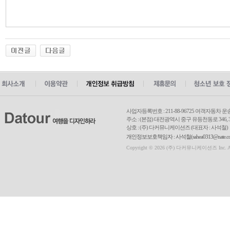
사업자등록번호 : 211-88-96725 여객자동차 운
주소 : (본점) 대전광역시 중구 유등천동로 346, 3
상호 : (주) 다커뮤니케이션즈 (대표자 : 사석철)
개인정보보호책임자 : 사석철(sahea0313@nate.com
Copyright © 2026 (주) 다커뮤니케이션즈 Inc. All r