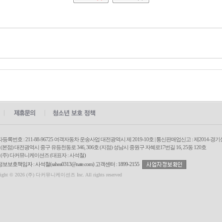
등록번호 : 211-88-96725 여객자동차 운송사업 대전광역시 제 2019-10호 | 통신판매업신고 : 제2014-경기성
: (본점) 대전광역시 중구 유등천동로 346, 306호 (지점) 성남시 중원구 자혜로17번길 16, 25동 120호
: (주) 다커뮤니케이션즈 (대표자 : 사석철)
보호책임자 : 사석철(sahea0313@nate.com) 고객센터 : 1899-2155
right © 2026 (주) 다커뮤니케이션즈 Inc. All rights reserved