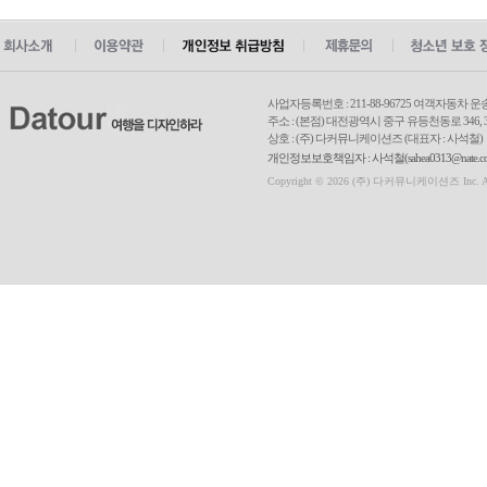
사업자등록번호 : 211-88-96725 여객자동차 운
주소 : (본점) 대전광역시 중구 유등천동로 346, 3
상호 : (주) 다커뮤니케이션즈 (대표자 : 사석철)
개인정보보호책임자 : 사석철(sahea0313@nate.com
Copyright © 2026 (주) 다커뮤니케이션즈 Inc. All r