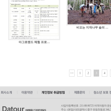
비오는 지작나무 숲의 …
아그로랜드 체험 프로…
<<
1
2
3
4
사업자등록번호 : 211-88-96725 여객자동차 운
주소 : (본점) 대전광역시 중구 유등천동로 346, 3