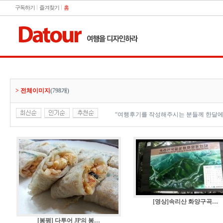
구독하기
즐겨찾기
홈
> 전체이미지
(798개)
“여행후기를 작성해주시는 분들께 한달에
[영상]속리산 화양구곡…
[봉평] 다투어 JP의 봉…