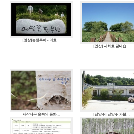
[영상]봉평투어 - 이효…
[안산] 시화호 갈대습…
자작나무 숲속의 동화…
[남양주] 남양주 가볼…