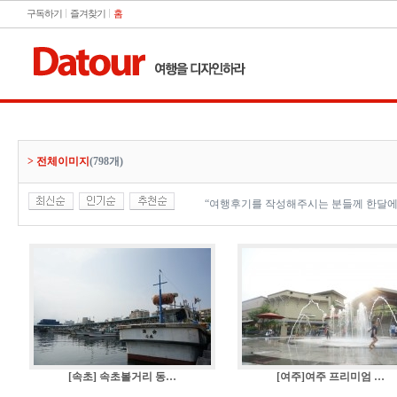
구독하기
즐겨찾기
홈
> 전체이미지
(798개)
“여행후기를 작성해주시는 분들께 한달에
[속초] 속초볼거리 동…
[여주]여주 프리미엄 …