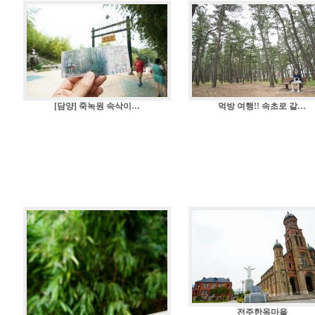
[담양] 죽녹원 속삭이…
먹방 여행!! 속초로 같…
전주한옥마을