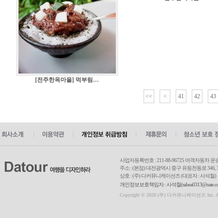
[전주한옥마을] 먹부림…
<<
<
41
42
43
사업자등록번호 : 211-88-96725 여객자동차 운
주소 : (본점) 대전광역시 중구 유등천동로 346, 3
상호 : (주) 다커뮤니케이션즈 (대표자 : 사석철)
개인정보보호책임자 : 사석철(sahea0313@nate.com
Copyright © 2026 (주) 다커뮤니케이션즈 Inc. All r