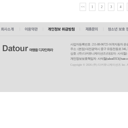
<<
1
2
3
4
사업자등록번호 : 211-88-96725 여객자동차 운
주소 : (본점) 대전광역시 중구 유등천동로 346, 3
상호 : (주) 다커뮤니케이션즈 (대표자 : 사석철)
개인정보보호책임자 : 사석철(sahea0313@nate.com
Copyright © 2026 (주) 다커뮤니케이션즈 Inc. All r